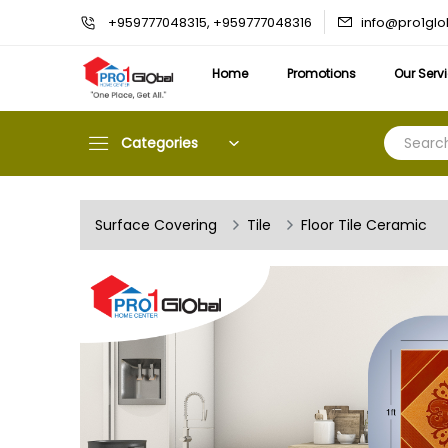
info@pro1gl
+959777048315, +959777048316
Home
Promotions
Our Serv
Categories
Surface Covering
Tile
Floor Tile Ceramic