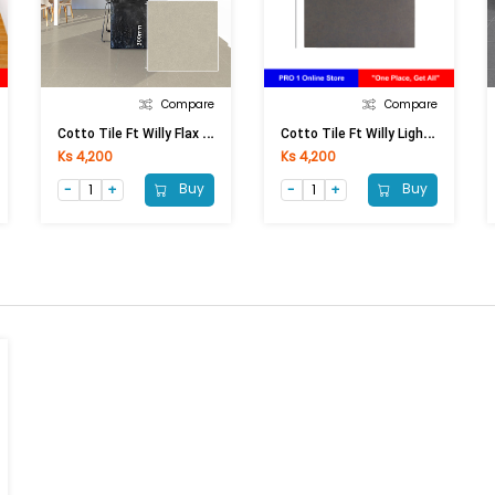
Compare
Compare
C
Otto Tile Ft Willy Flax (300x300)mm
C
Otto Tile Ft Willy Light Grey (300x300)mm
Ks 4,200
Ks 4,200
Buy
Buy