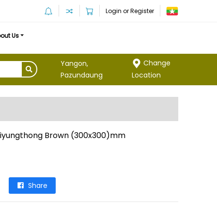
Login or Register
out Us
Change
Yangon,
Location
Pazundaung
aiyungthong Brown (300x300)mm
Share