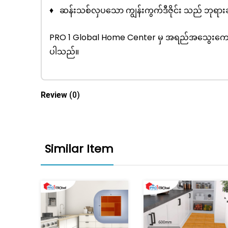
♦ ဆန်းသစ်လှပသော ကျွန်းကွက်ဒီဇိုင်း သည် ဘုရားခန်း
PRO 1 Global Home Center မှ အရည်အသွေးကောင်းမွန်
ပါသည်။
Review
(0)
Similar Item