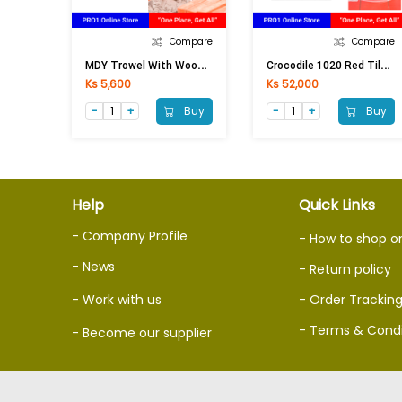
Compare
Compare
M
DY Trowel With Wooden Handle (3in)
C
Rocodile 1020 Red Tile Adhesive (20Kg) Grey
Ks 5,600
Ks 52,000
Buy
Buy
Help
Quick Links
- Company Profile
- How to shop o
- News
- Return policy
- Work with us
- Order Trackin
- Terms & Condi
- Become our supplier