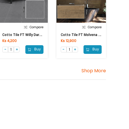
Compare
Compare
C
Otto Tile FT Willy Dark Grey (300X300)
C
Otto Tile FT Molvena Amber (300x600)mm
Ks 4,200
Ks 12,900
Buy
Buy
Shop More