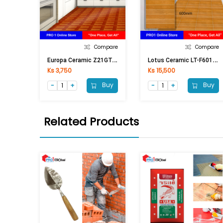
Compare
Compare
E
Uropa Ceramic Z21GTA40010848A1 Maisuksan Brown (300x300)mm
L
Otus Ceramic LT-F6011 (600x600)mm (Matt)
Ks 3,750
Ks 15,500
Buy
Buy
Related Products