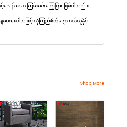
် သင့်လျော် သော ကြမ်းခင်းကြွေပြား ဖြစ်ပါသည် ။
ျပေးနေပါသဖြင့် ယုံကြည်စိတ်ချစွာ ၀ယ်ယူနိုင်
Shop More