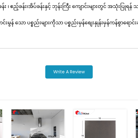
 ၊ ဧည့်ခန်း၊အိပ်ခန်းနှင့် ဘုန်းကြီး ကျောင်းများတွင် အသုံးပြုရန
 သော ပစ္စည်းများကိုသာ ပစ္စည်းမှန်စျေးနှုန်းမှန်ကန်စွာရောင်းခ
Write A Review